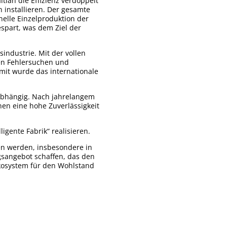
ian die Effizienz verdoppelt
 installieren. Der gesamte
nelle Einzelproduktion der
spart, was dem Ziel der
industrie. Mit der vollen
en Fehlersuchen und
it wurde das internationale
abhängig. Nach jahrelangem
nen eine hohe Zuverlässigkeit
igente Fabrik“ realisieren.
en werden, insbesondere in
ngsangebot schaffen, das den
kosystem für den Wohlstand