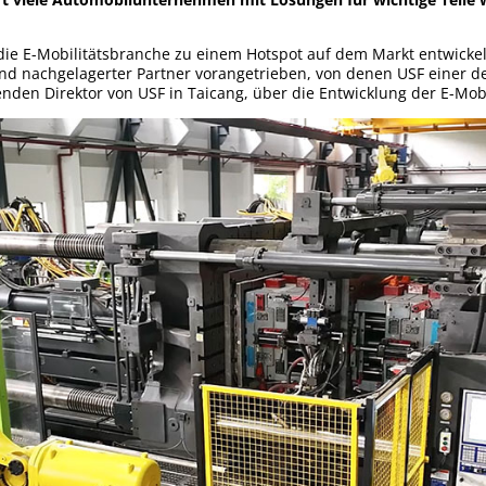
 die E-Mobilitätsbranche zu einem Hotspot auf dem Markt entwickel
und nachgelagerter Partner vorangetrieben, von denen USF einer de
enden Direktor von USF in Taicang, über die Entwicklung der E-Mo