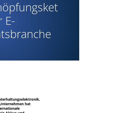
höpfungsket
r E-
ätsbranche
terhaltungselektronik,
s Unternehmen hat
ernationale
 wie Akkus und