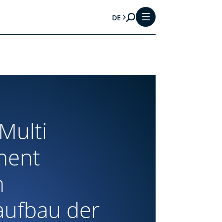
DE
Multi
nent
n
aufbau der