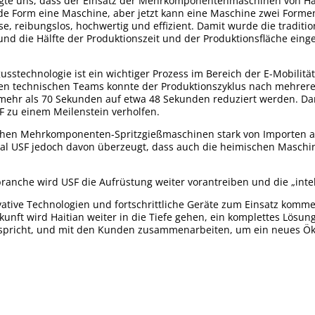
gte uns, dass der Einsatz der Mehrkomponentenmaschinen von Hait
ede Form eine Maschine, aber jetzt kann eine Maschine zwei Formen
e, reibungslos, hochwertig und effizient. Damit wurde die traditio
d die Hälfte der Produktionszeit und der Produktionsfläche einge
technologie ist ein wichtiger Prozess im Bereich der E-Mobilitäts
hen technischen Teams konnte der Produktionszyklus nach mehrer
hr als 70 Sekunden auf etwa 48 Sekunden reduziert werden. Dam
F zu einem Meilenstein verholfen.
schen Mehrkomponenten-Spritzgießmaschinen stark von Importen 
onal USF jedoch davon überzeugt, dass auch die heimischen Maschi
sbranche wird USF die Aufrüstung weiter vorantreiben und die „intell
ative Technologien und fortschrittliche Geräte zum Einsatz komm
kunft wird Haitian weiter in die Tiefe gehen, ein komplettes Lösu
tspricht, und mit den Kunden zusammenarbeiten, um ein neues Ö