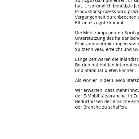
Spritzgusskomponenten. Er sa
hat. Ursprünglich benötigte j
Produktionsprozess wird präzis
Vergangenheit durchbrochen un
Effizienz zugute kommt.
Die Mehrkomponenten-Spritzguss
Unterstützung des haitianisc
Programmoptimierungen von me
Spitzenniveau erreicht und US
Lange Zeit waren die inländi
Betrieb hat Haitian Internati
und Stabilität bieten können.
Als Pionier in der E-Mobilität
Wir erwarten, dass mehr innov
der E-Mobilitätsbranche. In Zu
Bedürfnissen der Branche en
der Branche zu schaffen.