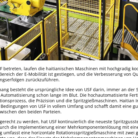
F betreten, laufen die haitianischen Maschinen mit hochgradig ko
ereich der E-Mobilität ist gestiegen, und die Verbesserung von Qual
ungserfolgen zurückzuführen.
ng besteht die ursprüngliche Idee von USF darin, immer an der S
utomatisierung schon lange im Blut. Die hochautomatisierte Ferti
nsprozess, die Präzision und die Spritzgießmaschinen. Haitian Int
 Bedingungen von USF in vollem Umfang und schafft damit eine gu
zwischen den beiden Parteien.
erecht zu werden, hat USF kontinuierlich die neueste Spritzgusst
durch die Implementierung einer Mehrkomponentenlösung mit einer
g umfasst eine horizontale Rotationsspritzgießmaschine mit zwei